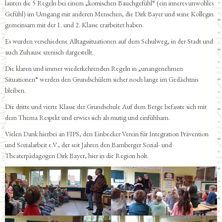
lauten die 5 Regeln bei einem „komischen Bauchgefühl“ (ein inneres unwohles
Gefühl) im Umgang mit anderen Menschen, die Dirk Bayer und seine Kollegin
gemeinsam mit der 1. und 2. Klasse erarbeitet haben.
Es wurden verschiedene Alltagssituationen auf dem Schulweg, in der Stadt und
auch Zuhause szenisch dargestellt.
Die klaren und immer wiederkehrenden Regeln in „unangenehmen
Situationen“ werden den Grundschülern sicher noch lange im Gedächtnis
bleiben.
Die dritte und vierte Klasse der Grundschule Auf dem Berge befasste sich mit
dem Thema Respekt und erwies sich als mutig und einfühlsam.
Vielen Dank hierbei an FIPS, den Einbecker Verein für Integration Prävention
und Sozialarbeit e.V., der seit Jahren den Bamberger Sozial- und
Theaterpädagogen Dirk Bayer, hier in die Region holt.