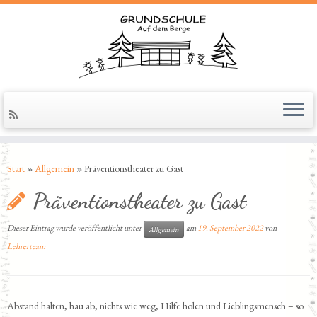
Zum
Inhalt
springen
Start
»
Allgemein
»
Präventionstheater zu Gast
Präventionstheater zu Gast
Dieser Eintrag wurde veröffentlicht unter
am
19. September 2022
von
Allgemein
Lehrerteam
Abstand halten, hau ab, nichts wie weg, Hilfe holen und Lieblingsmensch – so