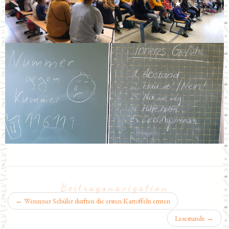
Beitragsnavigation
←
Wenzener Schüler durften die ersten Kartoffeln ernten
Lesestunde
→