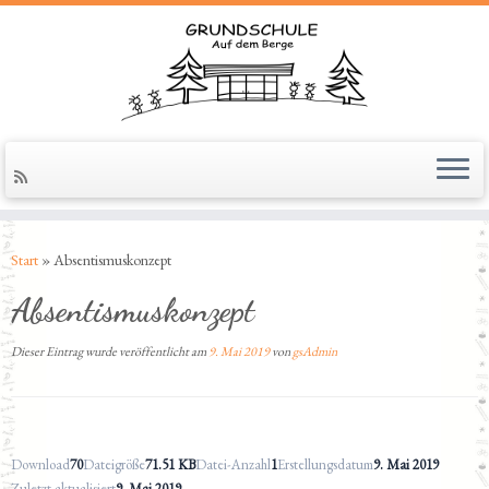
Zum
Inhalt
springen
Start
»
Absentismuskonzept
Absentismuskonzept
Dieser Eintrag wurde veröffentlicht am
9. Mai 2019
von
gsAdmin
Download
70
Dateigröße
71.51 KB
Datei-Anzahl
1
Erstellungsdatum
9. Mai 2019
Zuletzt aktualisiert
9. Mai 2019